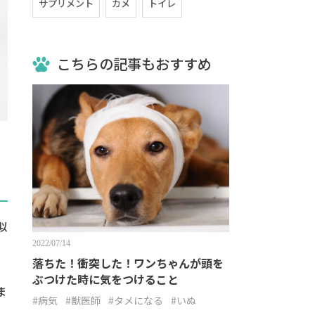
サプリメント
カメ
トイレ
こちらの記事もおすすめ
似
2022/07/14
落ちた！衝突した！ワンちゃんが頭を
ぶつけた時に気をつけること
ま
#病気
#獣医師
#タメになる
#いぬ