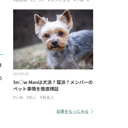
こ
ま
2023/03/28
う
Sn○w Manは犬派？猫派？メンバーの
ペット事情を徹底検証
#いぬ
#ねこ
#有名人
記事をもっとみる