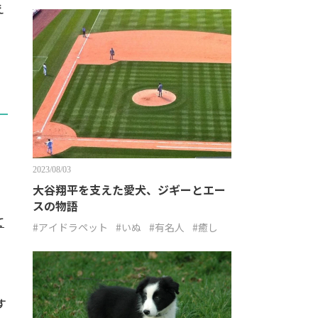
え
2023/08/03
大谷翔平を支えた愛犬、ジギーとエー
スの物語
て
#アイドラペット
#いぬ
#有名人
#癒し
す