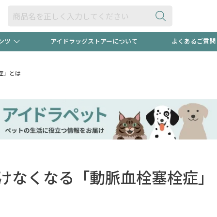
ンツ
アイドラッグストアーについて
よくあるご質問
・ヘアケア
ダイエット
ビュー
録ポイント2倍600円分プレ
【早割】
症」とは
ック分は
医薬品(OTC)
衛生用品・日用品
防災用
頭皮ストレスを完全リセッ
ト用品
オトナ向け
新規登録
けなくなる「動脈血栓塞栓症」
プログラム
友だち大