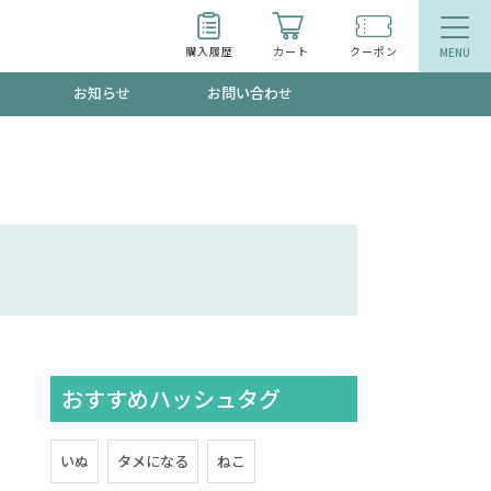
購入履歴
カート
クーポン
お知らせ
お問い合わせ
ティ
エイジングケア
お得なクーポン"3種類"出現中！今月のスト
今の内に！
品
食品
で！今すぐ使えるクーポンプレゼント中！！
おすすめハッシュタグ
募集！限定クーポンも不定期配信
いぬ
タメになる
ねこ