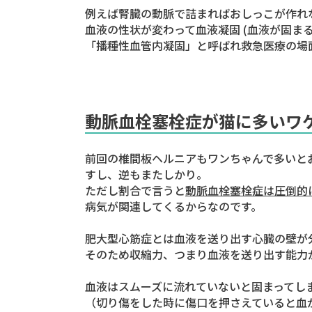
例えば腎臓の動脈で詰まればおしっこが作れ
血液の性状が変わって血液凝固 (血液が固ま
「播種性血管内凝固」
と呼ばれ救急医療の場
動脈血栓塞栓症が猫に多いワ
前回の椎間板ヘルニアもワンちゃんで多いと
すし、逆もまたしかり。
ただし割合で言うと
動脈血栓塞栓症は圧倒的
病気が関連してくるからなのです。
肥大型心筋症とは血液を送り出す心臓の壁が
そのため収縮力、つまり血液を送り出す能力
血液はスムーズに流れていないと固まってし
（切り傷をした時に傷口を押さえていると血