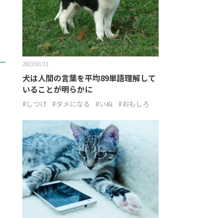
2022/01/11
犬は人間の言葉を平均89単語理解して
いることが明らかに
#しつけ
#タメになる
#いぬ
#おもしろ