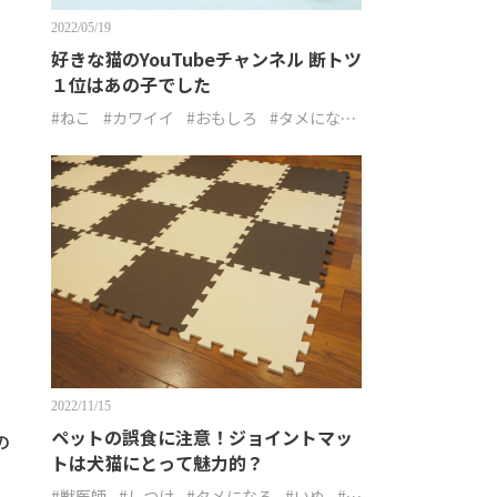
2022/05/19
好きな猫のYouTubeチャンネル 断トツ
１位はあの子でした
#ねこ
#カワイイ
#おもしろ
#タメにな
る
2022/11/15
ペットの誤食に注意！ジョイントマッ
の
トは犬猫にとって魅力的？
#獣医師
#しつけ
#タメになる
#いぬ
#ね