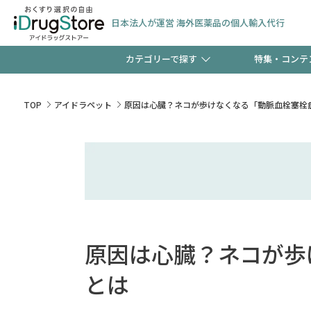
日本法人が運営 海外医薬品の個人輸入代行
カテゴリーで探す
特集・コンテ
サプリメント
頭皮
【週末限定】新規会員登
TOP
アイドラペット
原因は心臓？ネコが歩けなくなる「動脈血栓塞栓
ゼント中!!
コンタクトレンズ
一般
極冷メントールで、夏の
検査キット
ペッ
ト！
原因は心臓？ネコが歩
当店スタッフが贈る音声
とは