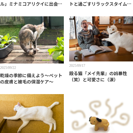
ル」ミナミコアリクイに出会っ
トと過ごすリラックスタイムの
た話
工夫
2025/09/17
2025/09/22
殴る猫『メイ先輩』の凶暴性
乾燥の季節に備えよう〜ペット
（笑）と可愛さに（涙）
の皮膚と被毛の保湿ケア〜