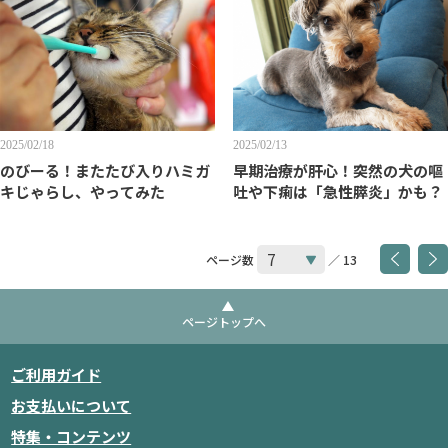
2025/02/18
2025/02/13
のびーる！またたび入りハミガ
早期治療が肝心！突然の犬の嘔
キじゃらし、やってみた
吐や下痢は「急性膵炎」かも？
ページ数
／ 13
ページトップへ
ご利用ガイド
お支払いについて
特集・コンテンツ