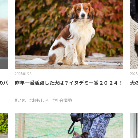
2025/01/23
2025
のバ
昨年一番活躍した犬は？イヌデミー賞２０２４！
犬
#いぬ
#おもしろ
#社会情勢