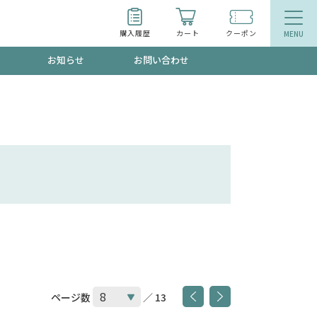
購入履歴
カート
クーポン
お知らせ
お問い合わせ
ティ
エイジングケア
トールで、夏の頭皮ストレスを完全リセッ
品
食品
ッフが贈る音声プログラム
いるものが一目でわかるランキング
ページ数
／ 13