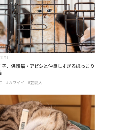
/11/21
す子、保護猫・アビシと仲良しすぎるほっこり
活
こ
#カワイイ
#芸能人