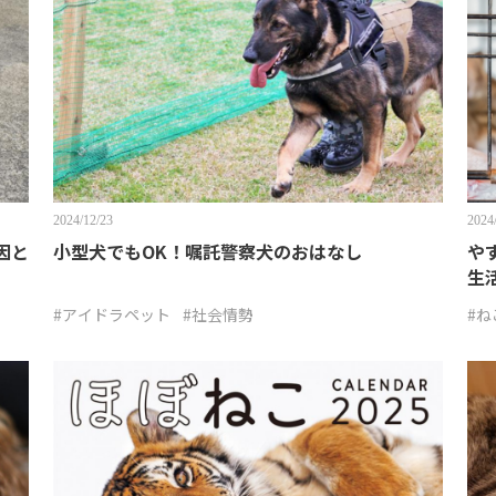
2024/12/23
2024
因と
小型犬でもOK！嘱託警察犬のおはなし
や
生
#アイドラペット
#社会情勢
#ね