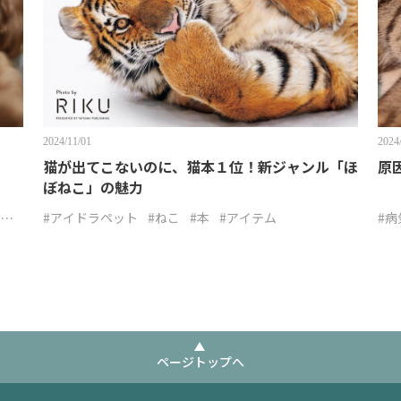
2024/11/01
2024
猫が出てこないのに、猫本１位！新ジャンル「ほ
原
ぼねこ」の魅力
#お
#アイドラペット
#ねこ
#本
#アイテム
#病
ページトップへ