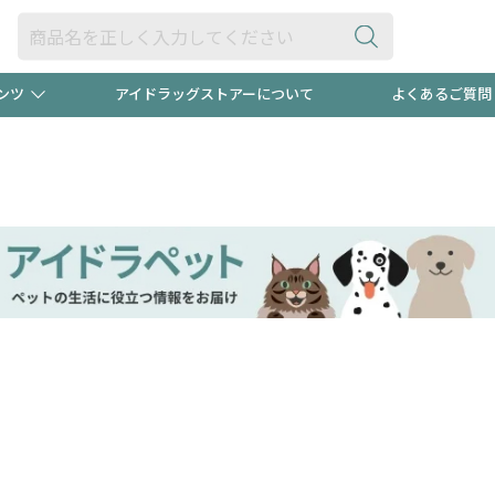
ンツ
アイドラッグストアーについて
よくあるご質問
・ヘアケア
ダイエット
ビュー
"3種類"出現中！今月のスト
極冷メン
ト！
医薬品(OTC)
衛生用品・日用品
防災用
るクーポンプレゼント中！！
ト用品
オトナ向け
当店スタ
ポンも不定期配信
今売れて