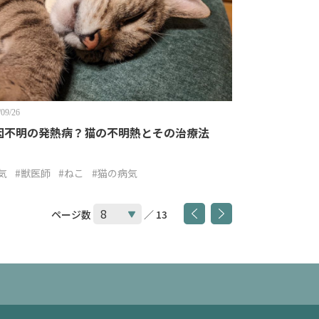
/09/26
因不明の発熱病？猫の不明熱とその治療法
気
#獣医師
#ねこ
#猫の病気
ページ数
／ 13