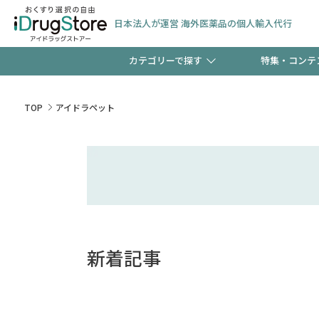
日本法人が運営 海外医薬品の個人輸入代行
カテゴリーで探す
特集・コンテ
サプリメント
頭皮
【早割】お得なクーポン
TOP
アイドラペット
ック分は今の内に！
コンタクトレンズ
一般
検査キット
新規登録で！今すぐ使え
ペッ
新着記事
友だち大募集！限定クー