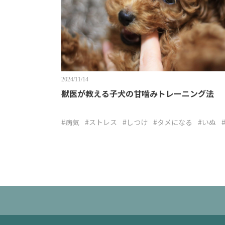
2024/11/14
獣医が教える子犬の甘噛みトレーニング法
#病気
#ストレス
#しつけ
#タメになる
#いぬ
もしろ
#危険