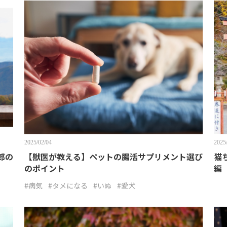
2025/02/04
2025
郊の
【獣医が教える】ペットの腸活サプリメント選び
猫
のポイント
編
#病気
#タメになる
#いぬ
#愛犬